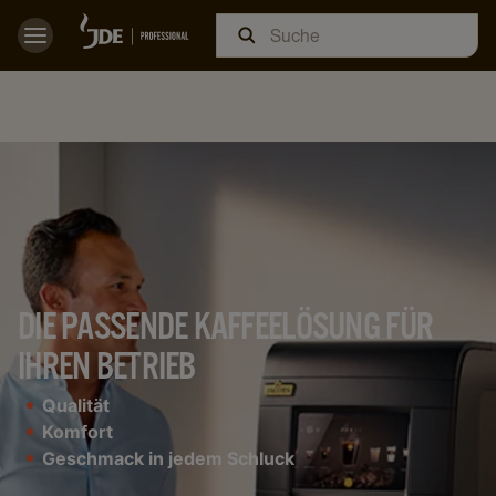
DIE PASSENDE KAFFEELÖSUNG FÜR
IHREN BETRIEB
Qualität
Komfort
Geschmack in jedem Schluck