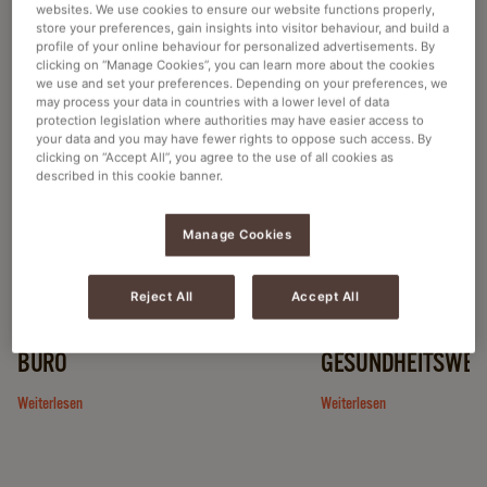
websites. We use cookies to ensure our website functions properly,
FINDEN SIE DIE BESTE LÖSUNG FÜR IHR
store your preferences, gain insights into visitor behaviour, and build a
profile of your online behaviour for personalized advertisements. By
UNTERNEHMEN
clicking on “Manage Cookies”, you can learn more about the cookies
we use and set your preferences. Depending on your preferences, we
may process your data in countries with a lower level of data
protection legislation where authorities may have easier access to
your data and you may have fewer rights to oppose such access. By
clicking on “Accept All”, you agree to the use of all cookies as
described in this cookie banner.
Manage Cookies
Reject All
Accept All
BÜRO
GESUNDHEITSWES
Weiterlesen
Weiterlesen