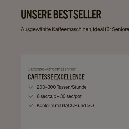
UNSERE BESTSELLER
Ausgewählte Kaffeemaschinen, ideal für Senior
Navigate
to
Cafitesse-Kaffeemaschinen
Navigate
Cafitesse
to
CAFITESSE EXCELLENCE
Excellence
Cafitesse
details
200–300 Tassen/Stunde
Excellence
page
6 sec/cup – 30 sec/pot
details
page
Konform mit HACCP und ISO