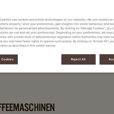
sen erfordert
d parties use cookies and similar technologies on our websites. We use cookies to
tions properly, store your preferences, gain insights into visitor behaviour, and buil
fnisse von Mitarbeitenden,
 behaviour for personalized advertisements. By clicking on “Manage Cookies”, you 
 Sie, wie Kaffeelösungen auf
ookies we use and set your preferences. Depending on your preferences, we may 
tries with a lower level of data protection legislation where authorities may have e
en und zu einem
nd you may have fewer rights to oppose such access. By clicking on “Accept All”, yo
ookies as described in this cookie banner.
beitragen.
 Cookies
Reject All
Acc
FFEEMASCHINEN