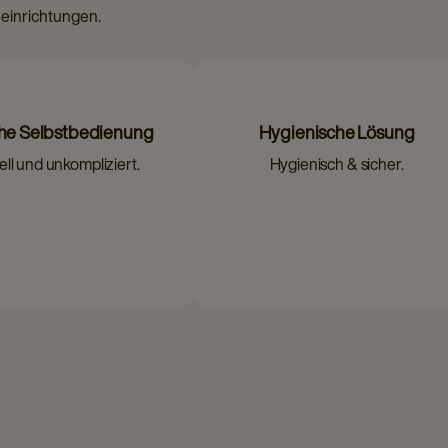
eeinrichtungen.
che Selbstbedienung
Hygienische Lösung
ll und unkompliziert.
Hygienisch & sicher.