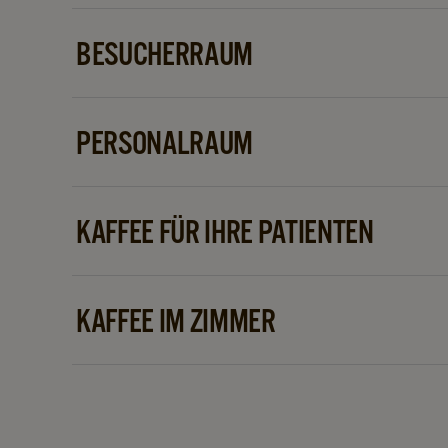
BESUCHERRAUM
Gastfreundschaft beschreibt unsere Lösung für B
gebrühte Tasse Kaffee vermittelt Wertschätzung 
PERSONALRAUM
In einer geschäftigen Gesundheitseinrichtung ist 
zwischendurch abschalten kann. Mit den passen
KAFFEE FÜR IHRE PATIENTEN
genießen Mitarbeitende einen Moment der Ruhe 
Die Patientenversorgung steht an erster Stelle, u
davon. Ermöglichen Sie Patientinnen und Patient
KAFFEE IM ZIMMER
miteinander ins Gespräch zu kommen. Für hohe P
Instant-Maschinen besonders gut.
Gibt es Zimmer, in denen Patientinnen und Patien
Kaffeemaschine direkt im Zimmer bietet zusätzli
Genuss eines heißen Getränks.