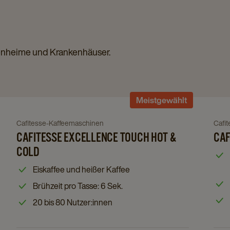
enheime und Krankenhäuser.
Navigate
Meistgewählt
to
Cafitesse
Cafitesse-Kaffeemaschinen
Cafi
Navigate
Nav
Excellence
to
CAFITESSE EXCELLENCE TOUCH HOT &
to
CAF
Touch
Cafitesse
Cafi
COLD
Hot
Excellence
Qua
&
Eiskaffee und heißer Kaffee
Touch
Tou
Cold
Hot
Brühzeit pro Tasse: 6 Sek.
200
details
&
deta
page
20 bis 80 Nutzer:innen
Cold
pag
details