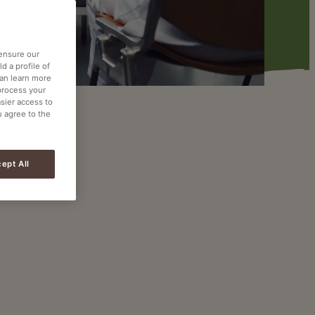
 ensure our
d a profile of
can learn more
process your
asier access to
u agree to the
ept All