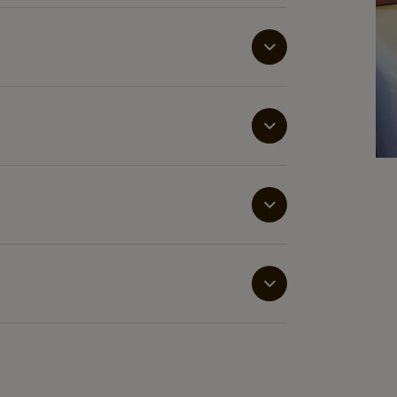
esucher auf den Punkt. Eine frisch
und sorgt für Wohlbefinden.
es wichtig, dass das Personal
den Kaffeelösungen im Personalraum
und hochwertigen Kaffee.
nd Mahlzeiten sind ein wichtiger Teil
en, ein heißes Getränk zu genießen und
atientenzahlen eignen sich Cafitesse- und
ten über längere Zeit bleiben? Eine
chen Komfort und ermöglicht jederzeit den