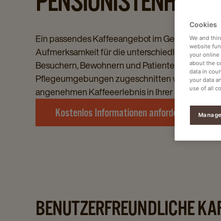
PENSIONISTENHEIME
Cookies
Ein passendes Kaffeeangebot im Gesundheitswe
We and thir
website func
Aufmerksamkeit für die unterschiedlichen Bedür
your online
Besuchern, Bewohnern und Patienten. Entdecken
about the c
data in coun
Pflegeumgebungen zugeschnitten werden könn
your data a
use of all c
angenehmen Kaffeeerlebnis in Ihrer Einrichtung 
Kostenlos Informationen anfordern
Manage
BENUTZERFREUNDLICHE KA