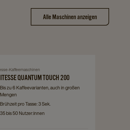
Alle Maschinen anzeigen
Navigate
to
tesse-Kaffeemaschinen
igate
Cafitesse
ITESSE QUANTUM TOUCH 200
Quantum
tesse
Touch
Bis zu 6 Kaffeevarianten, auch in großen
ntum
200
Mengen
ch
details
Brühzeit pro Tasse: 3 Sek.
page
ils
35 bis 50 Nutzer:innen
e